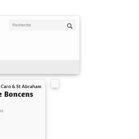
e Caro & St Abraham
he Boncens