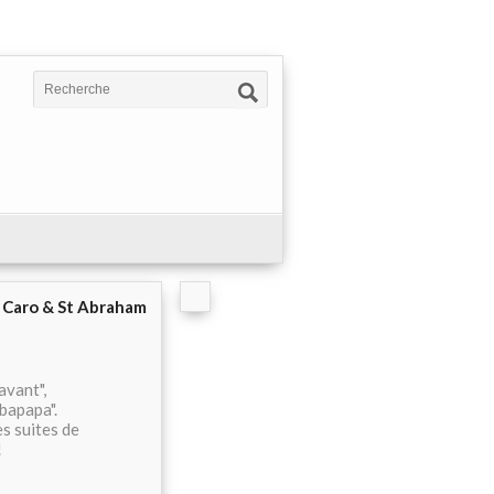
e Caro & St Abraham
avant",
bapapa".
es suites de
!